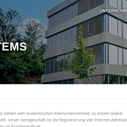
UNTERNEHM
TEMS
tems GmbH vom studentischen Kleinunternehmen zu einem Global
lt. Unser Kerngeschäft ist die Registrierung von Internet-Adresse
ins im Kundenauftrag.