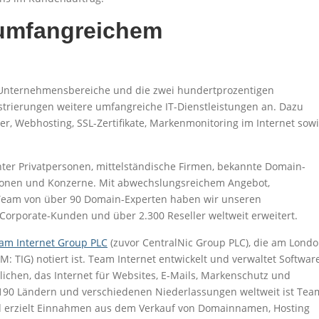
 umfangreichem
e Unternehmensbereiche und die zwei hundertprozentigen
rierungen weitere umfangreiche IT-Dienstleistungen an. Dazu
er, Webhosting, SSL-Zertifikate, Markenmonitoring im Internet sow
ter Privatpersonen, mittelständische Firmen, bekannte Domain-
tionen und Konzerne. Mit abwechslungsreichem Angebot,
Team von über 90 Domain-Experten haben wir unseren
rporate-Kunden und über 2.300 Reseller weltweit erweitert.
am Internet Group PLC
(zuvor CentralNic Group PLC), die am Lond
: TIG) notiert ist. Team Internet entwickelt und verwaltet Softwar
ichen, das Internet für Websites, E-Mails, Markenschutz und
 190 Ländern und verschiedenen Niederlassungen weltweit ist Tea
d erzielt Einnahmen aus dem Verkauf von Domainnamen, Hosting