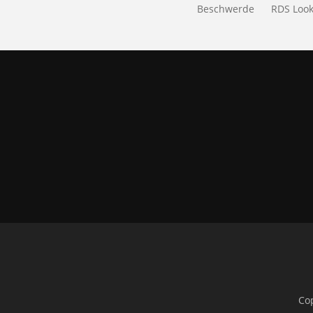
Beschwerde
RDS Loo
Co