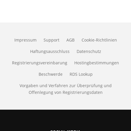
Impressum
Support
AGB
Cookie-Richtlinien
Haftungsausschluss
Datenschutz
Registrierungsvereinbarung
Hostingbestimmungen
Beschwerde
RDS Lookup
Vorgaben und Verfahren zur Überprüfung und
Offenlegung von Registrierungsdaten